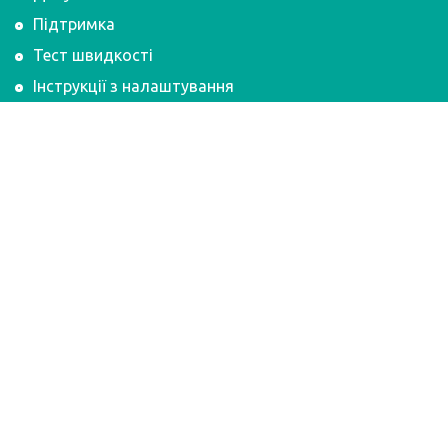
Підтримка
Тест швидкості
Інструкції з налаштування
Політика конфіденційності
Контакти
067 341 88 96
073 341 88 96
support@gazik.com.ua
bukh@gazik.com.ua
admin@gazik.com.ua
80400, Львівська область
м. Кам'янка-Бузька
вул. Львівська, 27-а