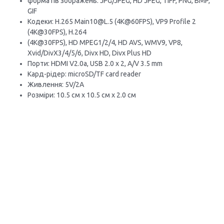
форматів зображень: JPG/JPEG, HD JPEG, TIFF, PNG, BMP,
GIF
Кодеки: H.265 Main10@L.5 (4K@60FPS), VP9 Profile 2
(4K@30FPS), H.264
(4K@30FPS), HD MPEG1/2/4, HD AVS, WMV9, VP8,
Xvid/DivX3/4/5/6, Divx HD, Divx Plus HD
Порти: HDMI V2.0a, USB 2.0 x 2, A/V 3.5 mm
Кард-рідер: microSD/TF card reader
Живлення: 5V/2A
Розміри: 10.5 см x 10.5 см x 2.0 см