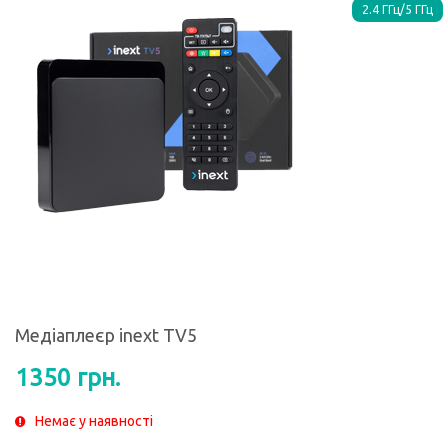
2.4 ГГц/5 ГГц
Медіаплеєр inext TV5
1350 грн.
Немає у наявності