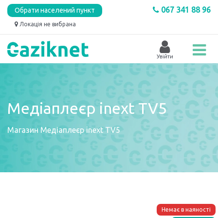
067 341 88 96
Обрати населений пункт
Локація не вибрана
Медіаплеєр inext TV5
Магазин
Медіаплеєр inext TV5
Немає в наяності