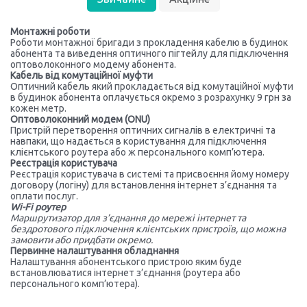
Монтажні роботи
Роботи монтажної бригади з прокладення кабелю в будинок
абонента та виведення оптичного пігтейлу для підключення
оптоволоконного модему абонента.
Кабель від комутаційної муфти
Оптичний кабель який прокладається від комутаційної муфти
в будинок абонента оплачується окремо з розрахунку 9 грн за
кожен метр.
Оптоволоконний модем (ONU)
Пристрій перетворення оптичних сигналів в електричні та
навпаки, що надається в користування для підключення
клієнтського роутера або ж персонального комп’ютера.
Реєстрація користувача
Реєстрація користувача в системі та присвоєння йому номеру
договору (логіну) для встановлення інтернет з’єднання та
оплати послуг.
Wi-Fi роутер
Маршрутизатор для з’єднання до мережі інтернет та
бездротового підключення клієнтських пристроїв, що можна
замовити або придбати окремо.
Первинне налаштування обладнання
Налаштування абонентського пристрою яким буде
встановлюватися інтернет з’єднання (роутера або
персонального комп’ютера).