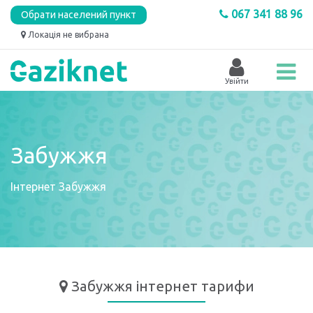
067 341 88 96
Обрати населений пункт
Локація не вибрана
Забужжя
Інтернет
Забужжя
Забужжя
інтернет тарифи