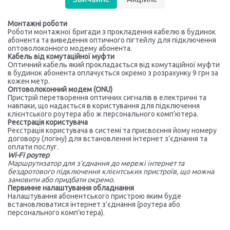
Монтажні роботи
Роботи монтажної бригади з прокладення кабелю в будинок
абонента та виведення оптичного пігтейлу для підключення
оптоволоконного модему абонента.
Кабель від комутаційної муфти
Оптичний кабель який прокладається від комутаційної муфти
в будинок абонента оплачується окремо з розрахунку 9 грн за
кожен метр.
Оптоволоконний модем (ONU)
Пристрій перетворення оптичних сигналів в електричні та
навпаки, що надається в користування для підключення
клієнтського роутера або ж персонального комп’ютера.
Реєстрація користувача
Реєстрація користувача в системі та присвоєння йому номеру
договору (логіну) для встановлення інтернет з’єднання та
оплати послуг.
Wi-Fi роутер
Маршрутизатор для з’єднання до мережі інтернет та
бездротового підключення клієнтських пристроїв, що можна
замовити або придбати окремо.
Первинне налаштування обладнання
Налаштування абонентського пристрою яким буде
встановлюватися інтернет з’єднання (роутера або
персонального комп’ютера).