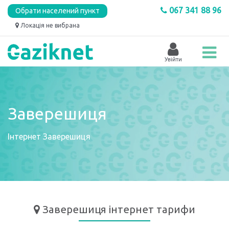
067 341 88 96
Обрати населений пункт
Локація не вибрана
Заверешиця
Інтернет
Заверешиця
Заверешиця
інтернет тарифи