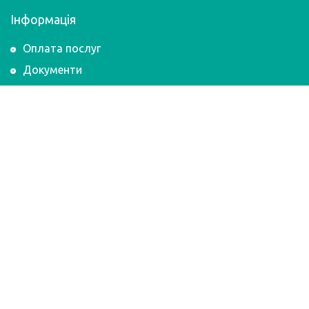
Інформація
Оплата послуг
Документи
Підтримка
Тест швидкості
Інструкції з налаштування
Політика конфіденційності
Контакти
067 341 88 96
073 341 88 96
support@gazik.com.ua
bukh@gazik.com.ua
admin@gazik.com.ua