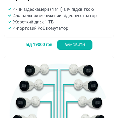
4× IP відеокамери (4 MП) з ІЧ підсвіткою
4-канальний мережевий відеореєстратор
Жорсткий диск 1 ТБ
4-портовий PoE комутатор
від 19000 грн
ЗАМОВИТИ