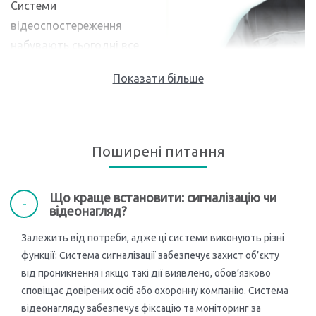
Системи
відеоспостереження
набувають сьогодні все
більшої популярності не
лише серед власників
будь-яких об’єктів,
підприємців, які прагнуть
захистити свої бізнес і
Поширені питання
майно, але й серед
пересічних мешканців
Що краще встановити: сигналізацію чи
приватних, чи ба навіть
відеонагляд?
багатоквартирних
Залежить від потреби, адже ці системи виконують різні
будинків. Це й не дивно, позаяк відеоспостереження –
функції: Система сигналізації забезпечує захист об’єкту
чи не найпевніший спосіб запобігти будь-яким
від проникнення і якщо такі дії виявлено, обов’язково
злочинним намірам. Компанія Gaziknet пропонує вам
сповіщає довірених осіб або охоронну компанію. Система
комплексний пакет послуг зі встановлення
відеонагляду забезпечує фіксацію та моніторинг за