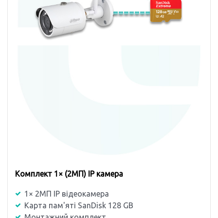
Комплект 1× (2МП) ІР камера
1× 2МП ІР відеокамера
Карта пам'яті SanDisk 128 GB
Монтажний комплект