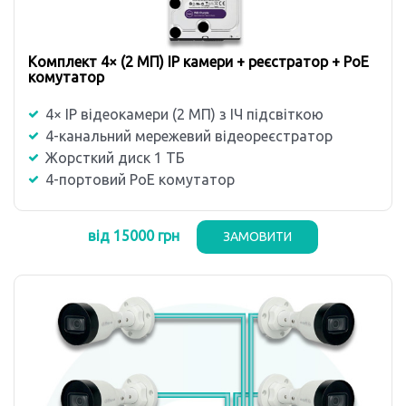
Комплект 4× (2 MП) IP камери + реєстратор + PoE
комутатор
4× IP відеокамери (2 MП) з ІЧ підсвіткою
4-канальний мережевий відеореєстратор
Жорсткий диск 1 ТБ
4-портовий PoE комутатор
від 15000 грн
ЗАМОВИТИ