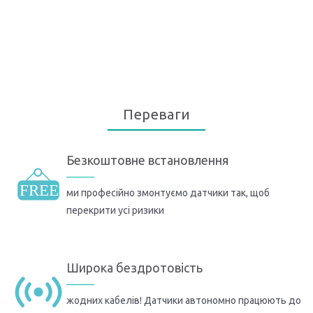
Переваги
Безкоштовне встановлення
ми професійно змонтуємо датчики так, щоб
перекрити усі ризики
Широка бездротовість
жодних кабелів! Датчики автономно працюють до