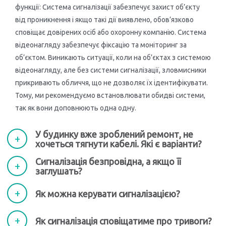
функції: Система сигналізації забезпечує захист об’єкту
Принцип роботи бездротової сигналізації
від проникнення і якщо такі дії виявлено, обов’язково
сповіщає довірених осіб або охоронну компанію. Система
Попри те, що сигнальні системи стали вже ледь не в
відеонагляду забезпечує фіксацію та моніторинг за
один ряд з телевізорами та пральними машинками,
об’єктом. Виникають ситуації, коли на об’єктах з системою
все
ж мова йде
відеонагляду, але без системи сигналізації, зловмисники
про доволі
прикривають обличчя, що не дозволяє їх ідентифікувати.
складний з
Тому, ми рекомендуємо встановлювати обидві системи,
технічної точки
так як вони доповнюють одна одну.
зору прилад.
У будинку вже зроблений ремонт, не
Тож перш ніж
хочеться тягнути кабелі. Які є варіанти?
купити
Сигналізація безпровідна, а якщо її
сигналізацію
заглушать?
для дому,
радимо
Як можна керувати сигналізацією?
ретельно
дослідити, що
Як сигналізація сповіщатиме про тривоги?