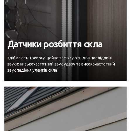
Датчики розбиття скла
здіймають тривогу щойно зафіксують два послідовні
звуки: низькочастотний звук удару та високочастотний
звук падіння уламків скла