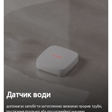
Датчик води
допомагає запобігти затопленню: визначає прорив труби,
протікання пральної або посудомийної машини