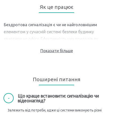
Як це працює
Бездротова сигналізація є чи не найголовнішим
елементом у сучасній системі безпеки будинку
квартири чи офісу. Ефективність цих приладів як
захисного механізму була вже неодноразово
доведена на практиці, а легкість встановлення,
зручність керування та помірна ціна посприяли
популяризації сигналізації для дому не як
професійного охоронного обладнання, а як
Поширені питання
звичайнісінького побутового приладу. На жаль, хай
ми й живемо у цивілізованому XXI сторіччі, крадіжки
все ще залишаються серйозною проблемою для
Що краще встановити: сигналізацію чи
відеонагляд?
суспільства, тож краще завчасно подбати про
безпеку свого майна.
Залежить від потреби, адже ці системи виконують різні