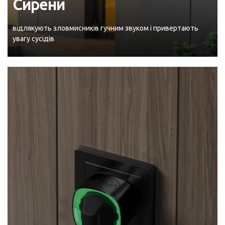
Сирени
відлякують зловмисників гучним звуком і привертають
увагу сусідів