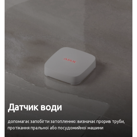
Датчик води
допомагає запобігти затопленню: визначає прорив труби,
протікання пральної або посудомийної машини