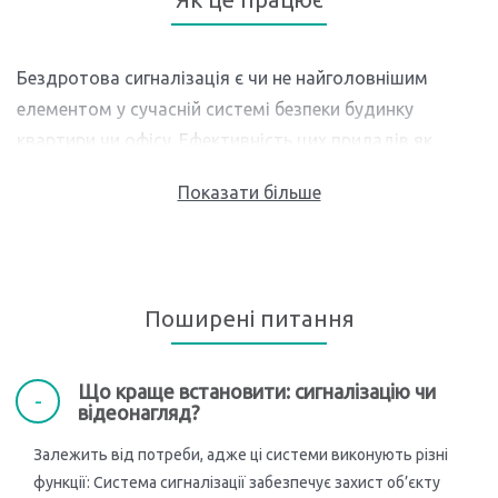
Бездротова сигналізація є чи не найголовнішим
елементом у сучасній системі безпеки будинку
квартири чи офісу. Ефективність цих приладів як
захисного механізму була вже неодноразово
доведена на практиці, а легкість встановлення,
зручність керування та помірна ціна посприяли
популяризації сигналізації для дому не як
професійного охоронного обладнання, а як
Поширені питання
звичайнісінького побутового приладу. На жаль, хай
ми й живемо у цивілізованому XXI сторіччі, крадіжки
все ще залишаються серйозною проблемою для
Що краще встановити: сигналізацію чи
відеонагляд?
суспільства, тож краще завчасно подбати про
безпеку свого майна.
Залежить від потреби, адже ці системи виконують різні
функції: Система сигналізації забезпечує захист об’єкту