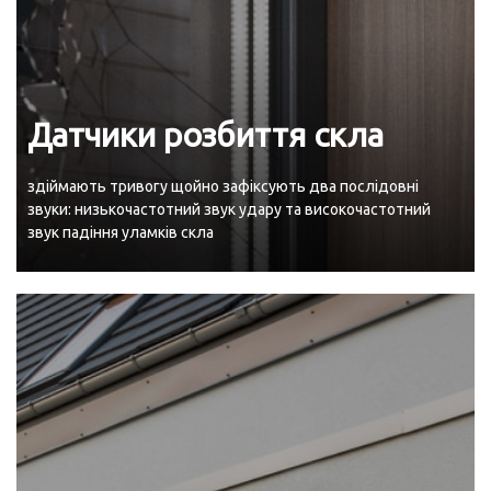
Датчики розбиття скла
здіймають тривогу щойно зафіксують два послідовні
звуки: низькочастотний звук удару та високочастотний
звук падіння уламків скла