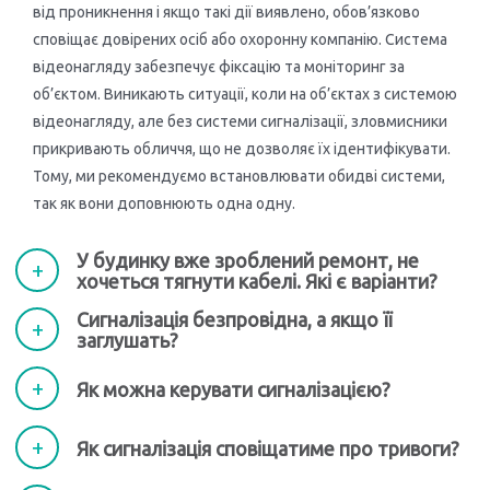
Принцип роботи бездротової сигналізації
від проникнення і якщо такі дії виявлено, обов’язково
сповіщає довірених осіб або охоронну компанію. Система
Попри те, що сигнальні системи стали вже ледь не в
відеонагляду забезпечує фіксацію та моніторинг за
один ряд з телевізорами та пральними машинками,
об’єктом. Виникають ситуації, коли на об’єктах з системою
все
ж мова йде
відеонагляду, але без системи сигналізації, зловмисники
про доволі
прикривають обличчя, що не дозволяє їх ідентифікувати.
складний з
Тому, ми рекомендуємо встановлювати обидві системи,
технічної точки
так як вони доповнюють одна одну.
зору прилад.
У будинку вже зроблений ремонт, не
Тож перш ніж
хочеться тягнути кабелі. Які є варіанти?
купити
Сигналізація безпровідна, а якщо її
сигналізацію
заглушать?
для дому,
радимо
Як можна керувати сигналізацією?
ретельно
дослідити, що
Як сигналізація сповіщатиме про тривоги?
таке охоронна сигналізація, аби напевне знати, за що