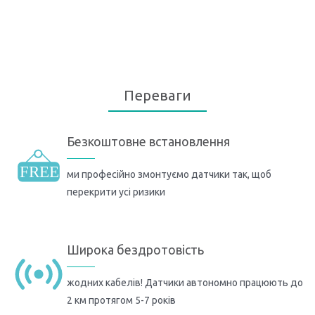
Переваги
Безкоштовне встановлення
ми професійно змонтуємо датчики так, щоб
перекрити усі ризики
Широка бездротовість
жодних кабелів! Датчики автономно працюють до
2 км протягом 5-7 років