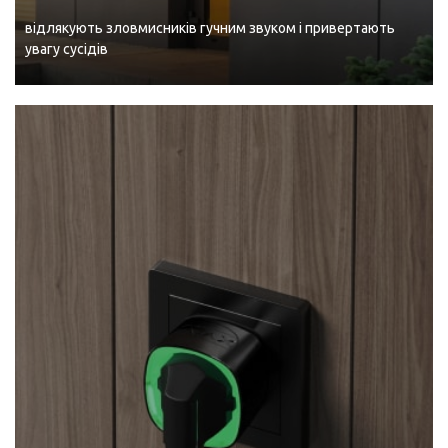
відлякують зловмисників гучним звуком і привертають
увагу сусідів